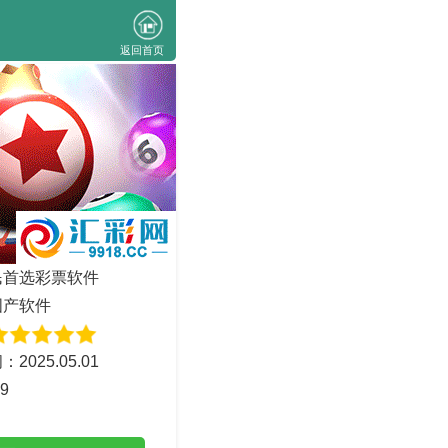
返回首页
民首选彩票软件
国产软件
2025.05.01
9
！