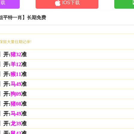
下载
IOS下载
白姐平特一肖】长期免费
保留大量往期记录!
】开:
猪32
准
】开:
羊12
准
】开:
猴11
准
】开:
马49
准
】开:
狗09
准
】开:
猪08
准
】开:
马49
准
】开:
龙39
准
】开:
鼠43
准