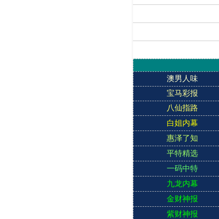
澳男人味
宝马彩报
八仙指路
白姐内幕
惠泽了知
平特精选
一码中特
九龙内幕
金财神报
紫财神报