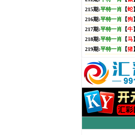
215期:
平特一肖
【
蛇
216期:
平特一肖
【
狗
217期:
平特一肖
【
牛
218期:
平特一肖
【
马
219期:
平特一肖
【
猪