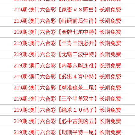
219期:澳门六合彩【家畜ＶＳ野兽】长期免费
219期:澳门六合彩【特码前后生肖】长期免费
219期:澳门六合彩【金牌七尾中特】长期免费
219期:澳门六合彩【三肖三期必开】长期免费
219期:澳门六合彩【无错二波中特】长期免费
219期:澳门六合彩【内幕六码连准】长期免费
219期:澳门六合彩【必出４肖中特】长期免费
219期:澳门六合彩【精准稳杀二尾】长期免费
219期:澳门六合彩【三个半单双中】长期免费
219期:澳门六合彩【绝杀１０码了】长期免费
219期:澳门六合彩【必中吉美凶丑】长期免费
219期:澳门六合彩【期期平特一尾】长期免费