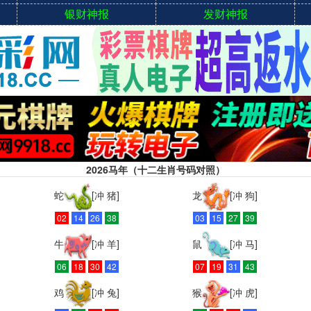
银财神报
发财神报