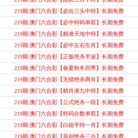
219期:澳门六合彩【必出三头中特】长期免费
219期:澳门六合彩【必中特码单双】长期免费
219期:澳门六合彩【精准天地中特】长期免费
219期:澳门六合彩【必中左右生肖】长期免费
219期:澳门六合彩【正版绝杀半波】长期免费
219期:澳门六合彩【春夏秋冬四季】长期免费
219期:澳门六合彩【无错绝杀两肖】长期免费
219期:澳门六合彩【精肖准九中特】长期免费
219期:澳门六合彩【公式绝杀一段】长期免费
219期:澳门六合彩【特码合数单双】长期免费
219期:澳门六合彩【白姐平特一肖】长期免费
219期:澳门六合彩【原创绝杀三合】长期免费