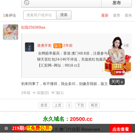
发布
搜索
1
条评论
最新
最赞
最热
彭国258369aa
港澳开奖
2年前
1楼
版主
全网赔率最高：香港.澳门48.8倍，
注册参与抢红包！
聊天室红包24小时不停送，
充值抢红包最高18888元
【汇彩网--网址：9918.cc】
回复
顶
关闭 x
初來同事了，有不懂得，我会多问，别嫌弃我烦，版主，谢谢
2年前
回复(0)
顶(
1
)
首页
上页
1
下页
尾页
永久域名：
20500.cc
219期:
已免费公开√
❎
Copyright © 澳门六合彩 Reserved
点击查看